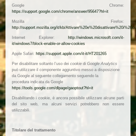
Google Chrome:
https://support.google.com/chrome/answer/95647?hl=it
Mozilla Firefox:
http://support.mozilla.org/it/kb/Attivare%20e%20disattivare%20i%20c
Internet Explorer:
http://windows.microsoft.com/it-
it/windows7/block-enable-or-allow-cookies
Apple Safari:
https://support.apple.com/it-it/HT201265
Per disabilitare soltanto l’uso dei
cookie
di
Google Analytics
può utilizzare il componente aggiuntivo messo a disposizione
da Google al seguente collegamento seguendo la
procedura
indicata da Google
https://tools.google.com/dlpage/gaoptout?hl=it
Disabilitando i cookie, è ancora possibile utilizzare alcune parti
del sito web, ma alcuni servizi potrebbero non essere
utilizzabili.
Titolare del trattamento