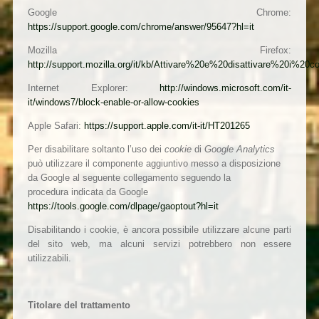
Google Chrome:
https://support.google.com/chrome/answer/95647?hl=it
Mozilla Firefox:
http://support.mozilla.org/it/kb/Attivare%20e%20disattivare%20i%20c
Internet Explorer:
http://windows.microsoft.com/it-
it/windows7/block-enable-or-allow-cookies
Apple Safari:
https://support.apple.com/it-it/HT201265
Per disabilitare soltanto l’uso dei
cookie
di
Google Analytics
può utilizzare il componente aggiuntivo messo a disposizione
da Google al seguente collegamento seguendo la
procedura
indicata da Google
https://tools.google.com/dlpage/gaoptout?hl=it
Disabilitando i cookie, è ancora possibile utilizzare alcune parti
del sito web, ma alcuni servizi potrebbero non essere
utilizzabili.
Titolare del trattamento