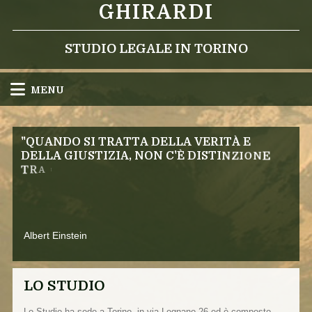
GHIRARDI
STUDIO LEGALE IN TORINO
MENU
"
Q
U
A
N
D
O
S
I
T
R
A
T
T
A
D
E
L
L
A
V
E
R
I
T
À
E
D
E
L
L
A
G
I
U
S
T
I
Z
I
A
,
N
O
N
C
'
È
D
I
S
T
I
N
Z
I
O
N
E
I
G
A
T
R
R
A
N
A
l
b
e
r
t
E
i
n
s
t
e
i
n
LO STUDIO
Lo Studio ha sede a Torino, in via Legnano 26 ed è composto