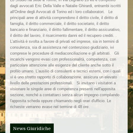
dagli avvocati Eric Della Valle e Natalie Ghirardi, entrambi iscritti
all'Ordine degli Avvocati di Torino ed i loro collaboratori. Le
principali aree di attività comprendono il diritto civile, il diritto di
famiglia, il diritto commerciale, il diritto societario, il diritto
bancario e finanziario, il diritto fallimentare, il diritto assicurativo,
il diritto del lavoro, il risarcimento danni ed il recupero crediti. .
L’attività è svolta a favore di privati ed imprese, sia in termini di
consulenza, sia di assistenza nel contenzioso giudiziario, ivi
comprese le procedure di mediaconciliazione e gli arbitrati. Gli
incarichi vengono evasi con professionalità, competenza, con
particolare attenzione alle esigenze del cliente anche sotto il
profilo umano. L'ausilio di consulenti e tecnici esterni, con i quali
vi è uno stretto rapporto di collaborazione, assicura un elevato
livello delle prestazioni professionali. Si invitano i visitatori a
visionare le singole aree di competenza presenti nell'apposita
sezione, nonché a contattarci senza alcun impegno compilando
l'apposita scheda oppure chiamando negli orari d'ufficio. Le
richieste verranno evase nel termine di 48 ore.
News Giuridiche